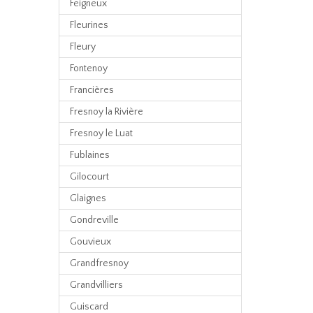
Feigneux
Fleurines
Fleury
Fontenoy
Francières
Fresnoy la Rivière
Fresnoy le Luat
Fublaines
Gilocourt
Glaignes
Gondreville
Gouvieux
Grandfresnoy
Grandvilliers
Guiscard