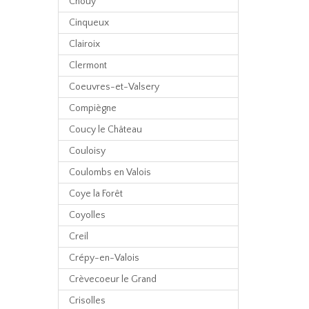
Chouy
Cinqueux
Clairoix
Clermont
Coeuvres-et-Valsery
Compiègne
Coucy le Château
Couloisy
Coulombs en Valois
Coye la Forêt
Coyolles
Creil
Crépy-en-Valois
Crèvecoeur le Grand
Crisolles