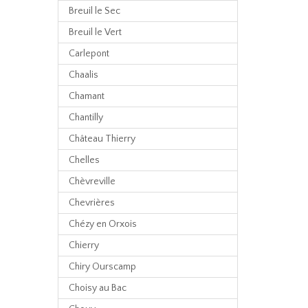
Breuil le Sec
Breuil le Vert
Carlepont
Chaalis
Chamant
Chantilly
Château Thierry
Chelles
Chèvreville
Chevrières
Chézy en Orxois
Chierry
Chiry Ourscamp
Choisy au Bac