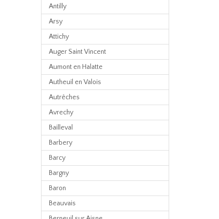
Antilly
Arsy
Attichy
Auger Saint Vincent
Aumont en Halatte
Autheuil en Valois
Autrêches
Avrechy
Bailleval
Barbery
Barcy
Bargny
Baron
Beauvais
Berneuil sur Aisne