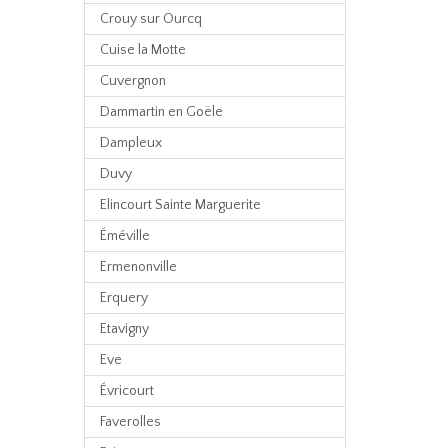
Crouy sur Ourcq
Cuise la Motte
Cuvergnon
Dammartin en Goële
Dampleux
Duvy
Elincourt Sainte Marguerite
Éméville
Ermenonville
Erquery
Etavigny
Eve
Évricourt
Faverolles