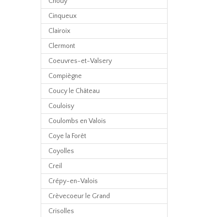
Chouy
Cinqueux
Clairoix
Clermont
Coeuvres-et-Valsery
Compiègne
Coucy le Château
Couloisy
Coulombs en Valois
Coye la Forêt
Coyolles
Creil
Crépy-en-Valois
Crèvecoeur le Grand
Crisolles