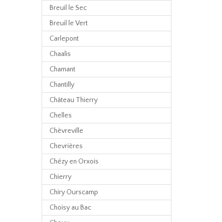
Breuil le Sec
Breuil le Vert
Carlepont
Chaalis
Chamant
Chantilly
Château Thierry
Chelles
Chèvreville
Chevrières
Chézy en Orxois
Chierry
Chiry Ourscamp
Choisy au Bac