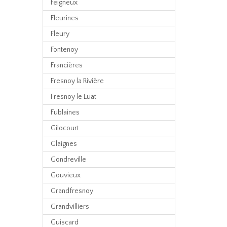
Feigneux
Fleurines
Fleury
Fontenoy
Francières
Fresnoy la Rivière
Fresnoy le Luat
Fublaines
Gilocourt
Glaignes
Gondreville
Gouvieux
Grandfresnoy
Grandvilliers
Guiscard