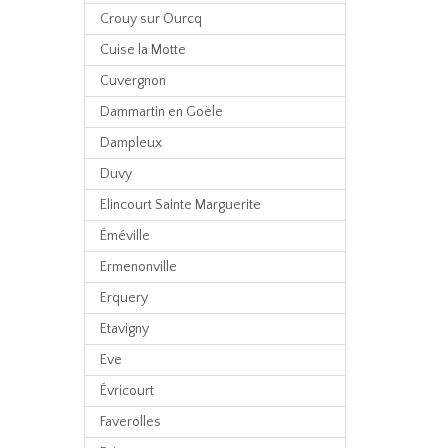
Crouy sur Ourcq
Cuise la Motte
Cuvergnon
Dammartin en Goële
Dampleux
Duvy
Elincourt Sainte Marguerite
Éméville
Ermenonville
Erquery
Etavigny
Eve
Évricourt
Faverolles