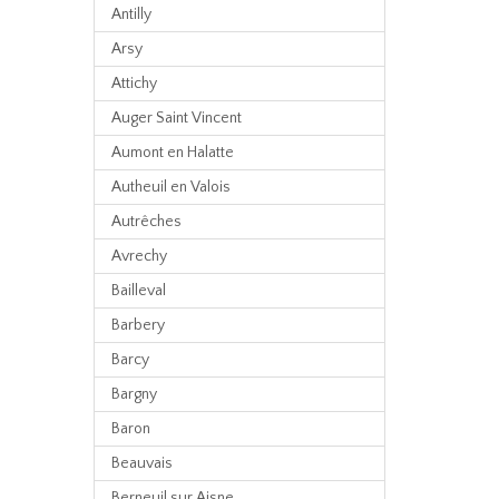
Antilly
Arsy
Attichy
Auger Saint Vincent
Aumont en Halatte
Autheuil en Valois
Autrêches
Avrechy
Bailleval
Barbery
Barcy
Bargny
Baron
Beauvais
Berneuil sur Aisne