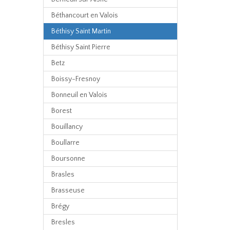
Béthancourt en Valois
Béthisy Saint Martin
Béthisy Saint Pierre
Betz
Boissy-Fresnoy
Bonneuil en Valois
Borest
Bouillancy
Boullarre
Boursonne
Brasles
Brasseuse
Brégy
Bresles