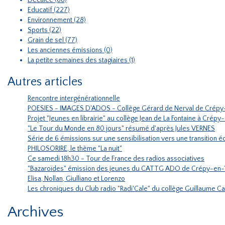
Décalée (66)
Educatif (227)
Environnement (28)
Sports (22)
Grain de sel (77)
Les anciennes émissions (0)
La petite semaines des stagiaires (1)
Autres articles
Rencontre intergénérationnelle
POESIES - IMAGES D'ADOS - Collège Gérard de Nerval de Crépy
Projet "Jeunes en librairie" au collège Jean de La Fontaine à Crépy
"Le Tour du Monde en 80 jours" résumé d'après Jules VERNES
Série de 6 émissions sur une sensibilisation vers une transition
PHILOSORIRE, le thème "La nuit"
Ce samedi 18h30 - Tour de France des radios associatives
"Bazaroïdes" émission des jeunes du CATTG ADO de Crépy-en-
Elisa, Nollan, Giulliano et Lorenzo
Les chroniques du Club radio "Radi'Cale" du collège Guillaume C
Archives