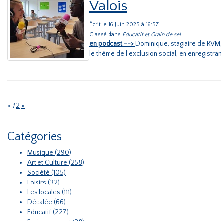
Valois
Écrit le 16 Juin 2025 à 16:57
Classé dans
Educatif
et
Grain de sel
en podcast -->
Dominique, stagiaire de RVM,
le thème de l'exclusion social, en enregistran
«
1
2
»
Catégories
Musique (290)
Art et Culture (258)
Société (105)
Loisirs (32)
Les locales (111)
Décalée (66)
Educatif (227)