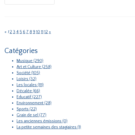
«
1
2
3
4
5
6
7
8
9
10
11
12
»
Catégories
Musique (290)
Art et Culture (258)
Société (105)
Loisirs (32)
Les locales (111)
Décalée (66)
Educatif (227)
Environnement (28)
Sports (22)
Grain de sel (77)
Les anciennes émissions (0)
La petite semaines des stagiaires (1)