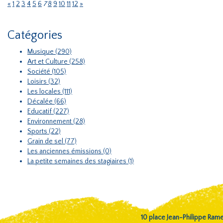
«
1
2
3
4
5
6
7
8
9
10
11
12
»
Catégories
Musique (290)
Art et Culture (258)
Société (105)
Loisirs (32)
Les locales (111)
Décalée (66)
Educatif (227)
Environnement (28)
Sports (22)
Grain de sel (77)
Les anciennes émissions (0)
La petite semaines des stagiaires (1)
10 place Jean-Philippe Ra