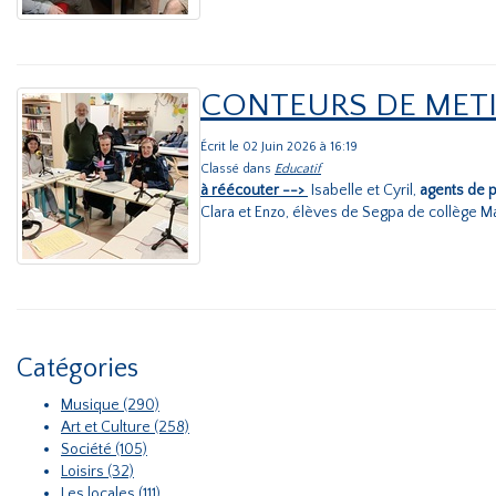
CONTEURS DE METIER
Écrit le 02 Juin 2026 à 16:19
Classé dans
Educatif
à réécouter -->
Isabelle et Cyril,
agents de p
Clara et Enzo, élèves de Segpa de collège 
Catégories
Musique (290)
Art et Culture (258)
Société (105)
Loisirs (32)
Les locales (111)