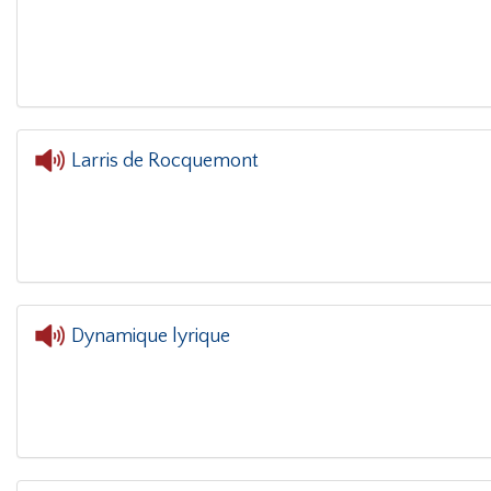
L'oreille dans le coin(g)
- REOUVERTU
Larris de Rocquemont
L'
Dynamique lyrique
L'oreille d