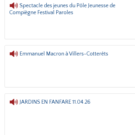
Spectacle des jeunes du Pôle Jeunesse de
Compiègne Festival Paroles
e coin(g)
- Spectacle des jeunes du Pôle Jeunesse de Compiègne Fest
Emmanuel Macron à Villers-Cotterêts
L'oreille dans le coin(g)
- Emmanuel Ma
JARDINS EN FANFARE 11.04.26
L'oreille dans le coin(g)
- JARDINS EN FANFARE