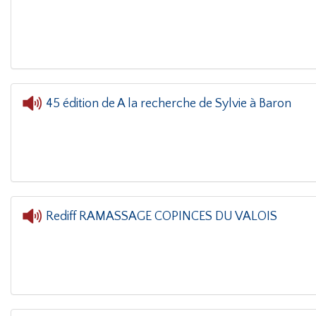
L'oreille dans le coin(g)
- Cédric et
45 édition de A la recherche de Sylvie à Baron
L'oreille dans le coin(g
Rediff RAMASSAGE COPINCES DU VALOIS
L'oreille dans le coin(g)