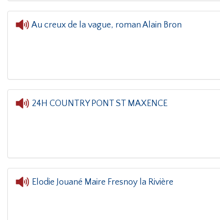
Au creux de la vague, roman Alain Bron
L'oreille dans le coin(g)
- Au creux 
24H COUNTRY PONT ST MAXENCE
L'oreille dans le coin(g)
- 24H COUNT
Elodie Jouané Maire Fresnoy la Rivière
L'oreille dans le coin(g)
- Elodie Jo