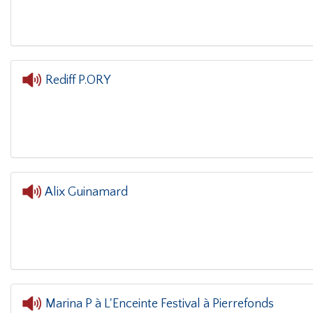
Rediff P.ORY
L'oreille dans le coin(g)
- 
Alix Guinamard
L'oreille dans le coin
Marina P à L'Enceinte Festival à Pierrefonds