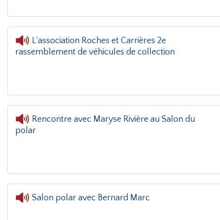
L’association Roches et Carrières 2e
rassemblement de véhicules de collection
ns le coin(g)
- L’association Roches et Carrières 2e rassemblement de 
Rencontre avec Maryse Rivière au Salon du
polar
L'oreille dans l
Salon polar avec Bernard Marc