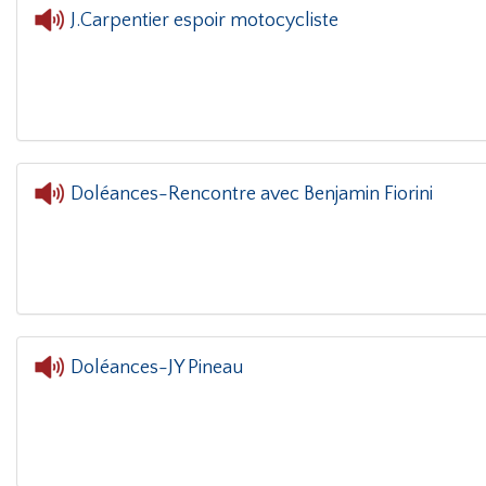
J.Carpentier espoir motocycliste
L'oreille dans le coin(g)
- J.Carpentier espoir mot
Doléances-Rencontre avec Benjamin Fiorini
L'oreille dans le coin(g)
- 
Doléances-JY Pineau
L'ore