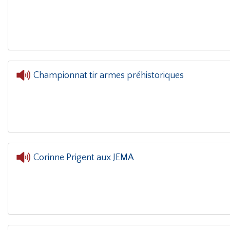
L'oreille dans le coin(g)
- Jema S
Championnat tir armes préhistoriques
L'oreille dans le coin(g)
- Championnat 
Corinne Prigent aux JEMA