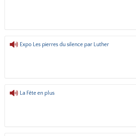
L'oreille dans le coin(g)
- Ma
Expo Les pierres du silence par Luther
L'oreille dans le coin(g)
- Expo Les pie
La Fête en plus
L'oreille dans le coin