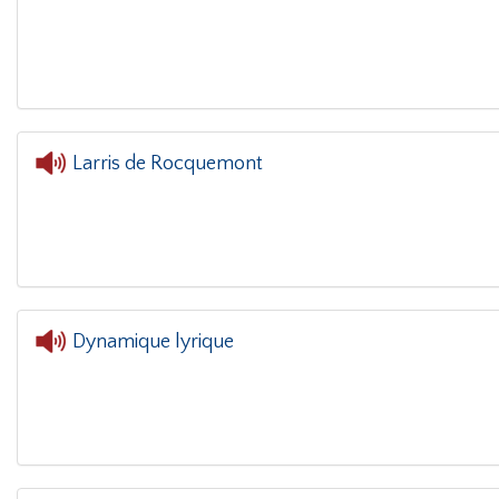
L'oreille dans le coin(g)
- REOUVERTURE
Larris de Rocquemont
L'o
Dynamique lyrique
L'oreille dans