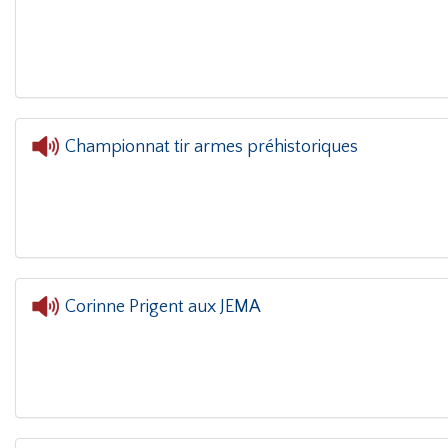
L'oreille dans le coin(g)
- Jema Sar
Championnat tir armes préhistoriques
L'oreille dans le coin(g)
- Championnat t
Corinne Prigent aux JEMA