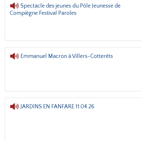
Spectacle des jeunes du Pôle Jeunesse de
Compiègne Festival Paroles
oin(g)
- Spectacle des jeunes du Pôle Jeunesse de Compiègne Festiva
Emmanuel Macron à Villers-Cotterêts
L'oreille dans le coin(g)
- Emmanuel Macro
JARDINS EN FANFARE 11.04.26
L'oreille dans le coin(g)
- JARDINS EN FANFARE 