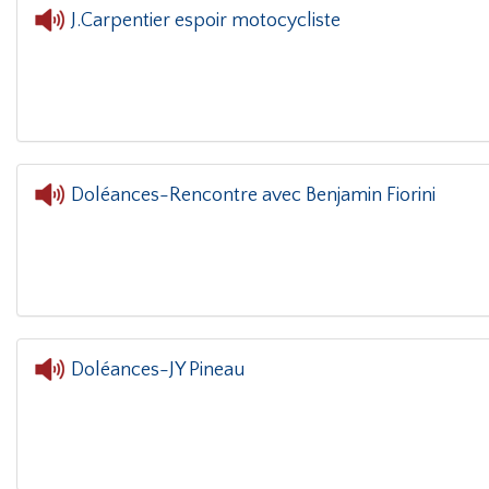
J.Carpentier espoir motocycliste
L'oreille dans le coin(g)
- J.Carpentier espoir mot
Doléances-Rencontre avec Benjamin Fiorini
L'oreille dans le coin(g)
- D
Doléances-JY Pineau
L'oreil