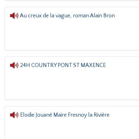
Au creux de la vague, roman Alain Bron
L'oreille dans le coin(g)
- Au creux d
24H COUNTRY PONT ST MAXENCE
L'oreille dans le coin(g)
- 24H COUNTRY
Elodie Jouané Maire Fresnoy la Rivière
L'oreille dans le coin(g)
- Elodie Joua