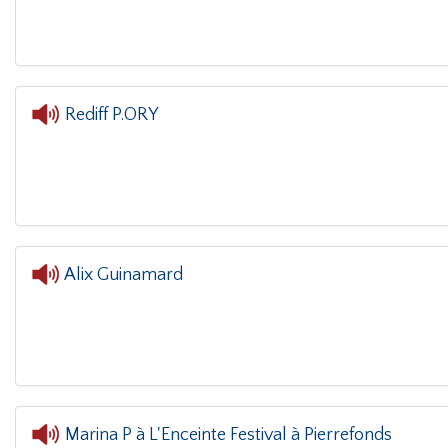
Rediff P.ORY
L'oreille dans le coin(g)
- Red
Alix Guinamard
L'oreille dans le coin
Marina P à L'Enceinte Festival à Pierrefonds