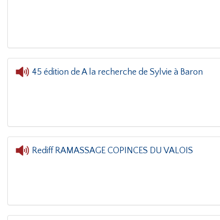
L'oreille dans le coin(g)
- Cédric et 
45 édition de A la recherche de Sylvie à Baron
L'oreille dans le coin(g)
-
Rediff RAMASSAGE COPINCES DU VALOIS
L'oreille dans le coin(g)
- R