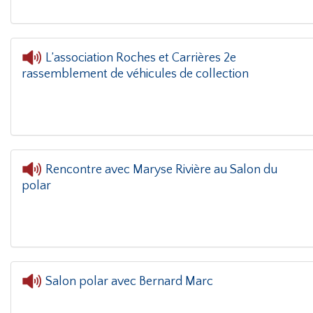
L’association Roches et Carrières 2e
rassemblement de véhicules de collection
 le coin(g)
- L’association Roches et Carrières 2e rassemblement de vé
Rencontre avec Maryse Rivière au Salon du
polar
L'oreille dans le 
Salon polar avec Bernard Marc