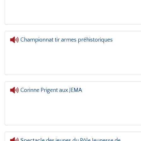
L'oreille dans le coin(g)
- Jema Sarah Mo
Championnat tir armes préhistoriques
L'oreille dans le coin(g)
- Championnat tir arm
Corinne Prigent aux JEMA
Spectacle des jeunes du Pôle Jeunesse de