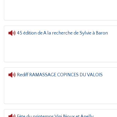
L'oreille dans le coin(g)
- Cédric et Mandy
45 édition de A la recherche de Sylvie à Baron
L'oreille dans le coin(g)
- 45 
Rediff RAMASSAGE COPINCES DU VALOIS
L'oreille dans le coin(g)
- Red
Fête du printemps Vini Bijoux et Anelly