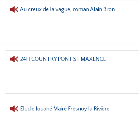
Au creux de la vague, roman Alain Bron
L'oreille dans le coin(g)
- Au creux de la 
24H COUNTRY PONT ST MAXENCE
L'oreille dans le coin(g)
- 24H COUNTRY PON
Elodie Jouané Maire Fresnoy la Rivière
L'oreille dans le coin(g)
- Elodie Jouané M