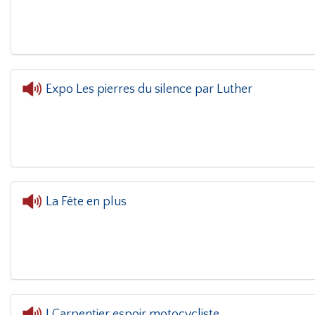
L'oreille dans le coin(g)
- Mari
Expo Les pierres du silence par Luther
L'oreille dans le coin(g)
- Expo Les pierres d
La Fête en plus
L'oreille dans le coin(g)
- 
J.Carpentier espoir motocycliste