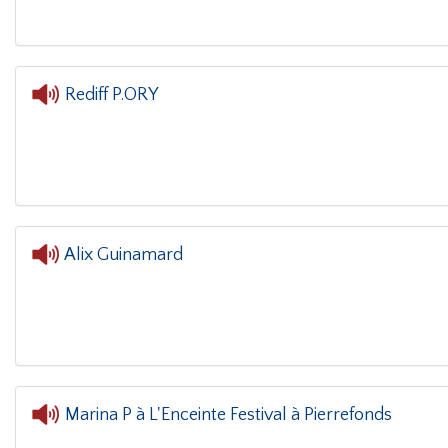
Rediff P.ORY
L'oreille dans le coin(g)
- Red
Alix Guinamard
L'oreille dans le coin(g)
- Ali
Marina P à L'Enceinte Festival à Pierrefonds