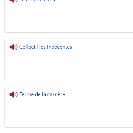
L'oreille dans le coin(g)
-
Collectif les Indécentes
L'oreil
Ferme de la carrière
L'oreille dan