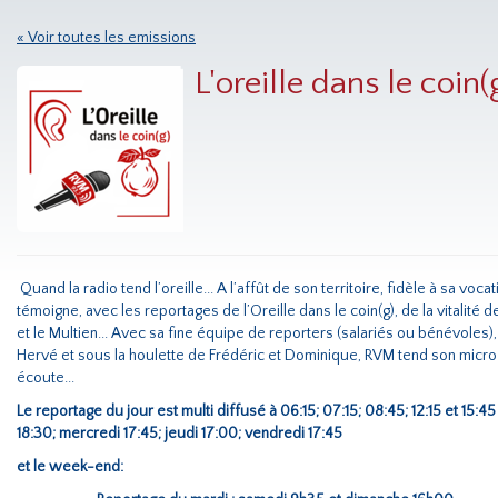
« Voir toutes les emissions
L'oreille dans le coin(
Quand la radio tend l’oreille... A l’affût de son territoire, fidèle à sa vo
témoigne, avec les reportages de l’Oreille dans le coin(g), de la vitalité d
et le Multien... Avec sa fine équipe de reporters (salariés ou bénévoles)
Hervé et sous la houlette de Frédéric et Dominique, RVM tend son micro 
écoute...
Le reportage du jour est multi diffusé à 06:15; 07:15; 08:45; 12:15 et 15:
18:30; mercredi 17:45; jeudi 17:00; vendredi 17:45
et le week-end: