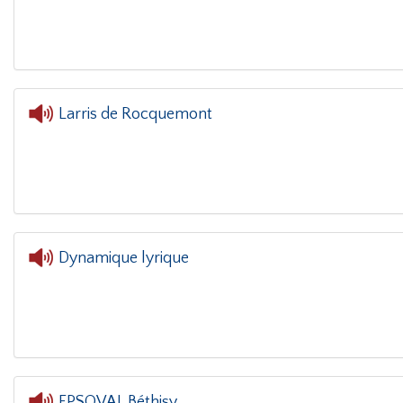
L'oreille dans le coin(g)
- REOUVERTURE MUS
Larris de Rocquemont
L'oreille
Dynamique lyrique
L'oreille dans le co
EPSOVAL Béthisy