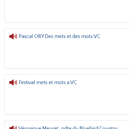
L'oreille 
Pascal ORY Des mets et des mots VC
L'oreille dans le coin(g)
- Pascal ORY Des m
Festival mets et mots a VC
Véronique Meuret, pdte du Bluebird Country