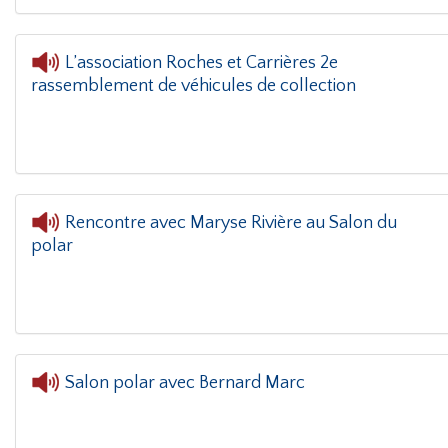
L’association Roches et Carrières 2e
rassemblement de véhicules de collection
oin(g)
- L’association Roches et Carrières 2e rassemblement de véhicul
Rencontre avec Maryse Rivière au Salon du
polar
L'oreille dans le coin(
Salon polar avec Bernard Marc