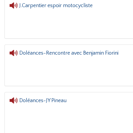
J.Carpentier espoir motocycliste
Doléances-Rencontre avec Benjamin Fiorini
L'oreille dans le coin(g)
- Doléances
Doléances-JY Pineau
L'oreille da