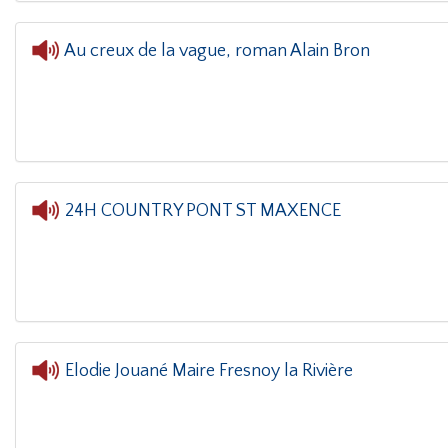
Au creux de la vague, roman Alain Bron
L'oreille dans le coin(g)
- Au creux de la va
24H COUNTRY PONT ST MAXENCE
L'oreille dans le coin(g)
- 24H COUNTRY PONT
Elodie Jouané Maire Fresnoy la Rivière
L'oreille dans le coin(g)
- Elodie Jouané Mai