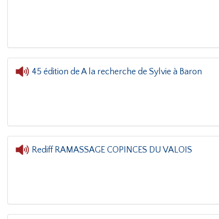
L'oreille dans le coin(g)
- Cédric et Mandy à
45 édition de A la recherche de Sylvie à Baron
L'oreille dans le coin(g)
- 45 éd
Rediff RAMASSAGE COPINCES DU VALOIS
L'oreille dans le coin(g)
- Rediff