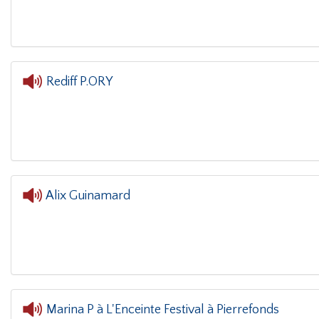
Rediff P.ORY
Alix Guinamard
L'oreille dans le coin(g)
- Alix 
Marina P à L'Enceinte Festival à Pierrefonds