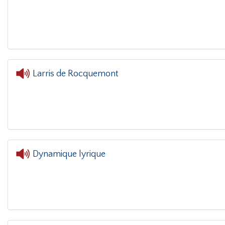
L'oreille dans le coin(g)
- REOUVERTURE MUSEE
Larris de Rocquemont
L'oreille d
Dynamique lyrique
L'oreille dans le coi