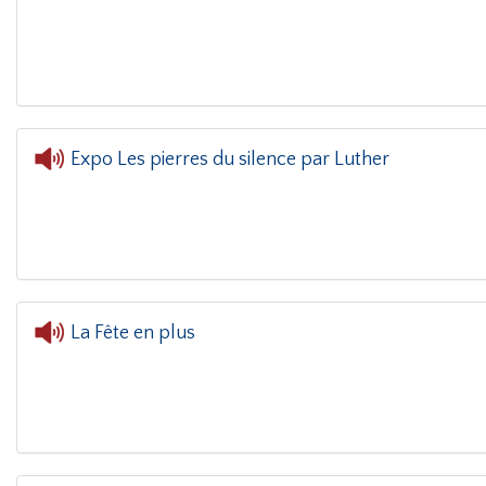
L'oreille dans le coin(g)
- Marina P
Expo Les pierres du silence par Luther
L'oreille dans le coin(g)
- Expo Les pierres du 
La Fête en plus
L'oreille dans le coin(g)
- La 