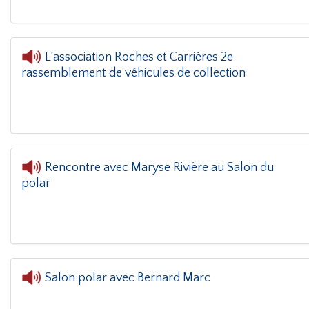
L’association Roches et Carrières 2e
rassemblement de véhicules de collection
 coin(g)
- L’association Roches et Carrières 2e rassemblement de véhic
Rencontre avec Maryse Rivière au Salon du
polar
L'oreille dans le coin(g)
Salon polar avec Bernard Marc