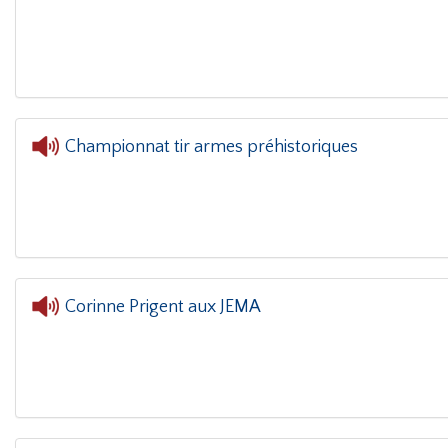
L'oreille dans le coin(g)
- Jema Sarah Mori
Championnat tir armes préhistoriques
L'oreille dans le coin(g)
- Championnat tir arme
Corinne Prigent aux JEMA