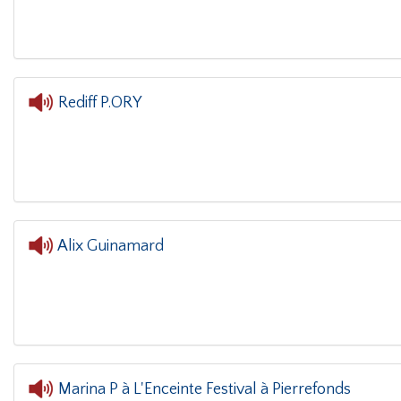
Rediff P.ORY
L'oreille dans le coin(g)
- Red
Alix Guinamard
L'oreille dans le coin(g)
-
Marina P à L'Enceinte Festival à Pierrefonds