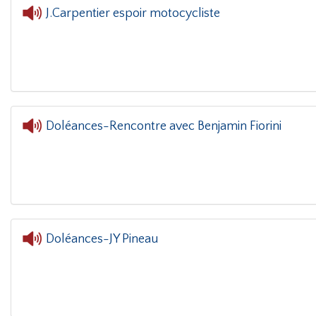
J.Carpentier espoir motocycliste
Doléances-Rencontre avec Benjamin Fiorini
L'oreille dans le coin(g)
- Dol
Doléances-JY Pineau
L'oreille