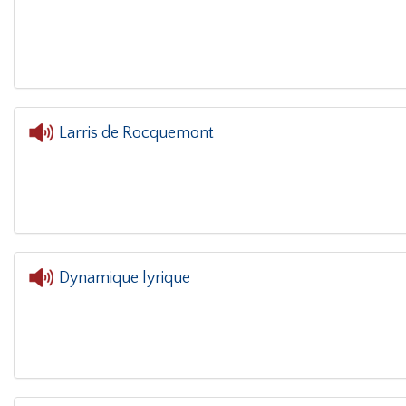
L'oreille dans le coin(g)
- REOUVERTURE M
Larris de Rocquemont
L'orei
Dynamique lyrique
L'oreille dans le