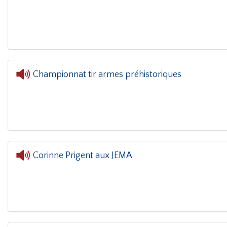
L'oreille dans le coin(g)
- Jema Sarah 
Championnat tir armes préhistoriques
L'oreille dans le coin(g)
- Championnat tir 
Corinne Prigent aux JEMA