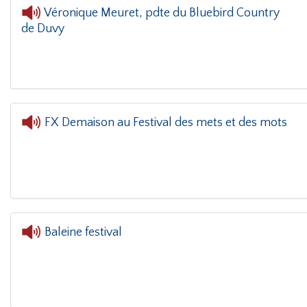
Véronique Meuret, pdte du Bluebird Country
de Duvy
L'oreille dan
FX Demaison au Festival des mets et des mots
L'oreille dans le coin(g)
-
Baleine festival
L'oreille dans le coin(g)
-