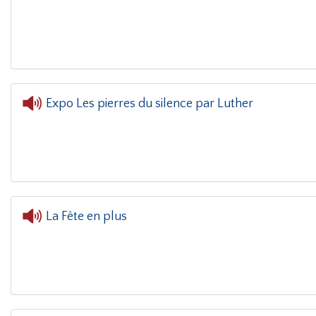
L'oreille dans le coin(g)
- Mari
Expo Les pierres du silence par Luther
L'oreille dans le coin(g)
- Expo Les pierres
La Fête en plus
L'oreille dans le coin(g)