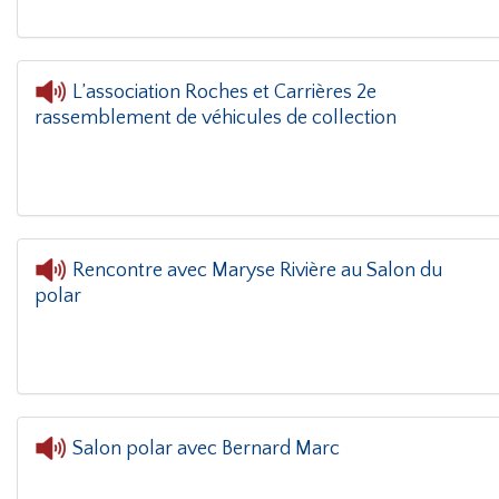
L’association Roches et Carrières 2e
rassemblement de véhicules de collection
le coin(g)
- L’association Roches et Carrières 2e rassemblement de véh
Rencontre avec Maryse Rivière au Salon du
polar
L'oreille dans le co
Salon polar avec Bernard Marc