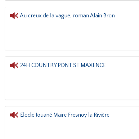
Au creux de la vague, roman Alain Bron
L'oreille dans le coin(g)
- Au creux de l
24H COUNTRY PONT ST MAXENCE
L'oreille dans le coin(g)
- 24H COUNTRY 
Elodie Jouané Maire Fresnoy la Rivière
L'oreille dans le coin(g)
- Elodie Jouané