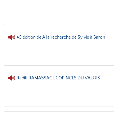
L'oreille dans le coin(g)
- Cédric et Man
45 édition de A la recherche de Sylvie à Baron
L'oreille dans le coin(g)
- 4
Rediff RAMASSAGE COPINCES DU VALOIS
L'oreille dans le coin(g)
- Red