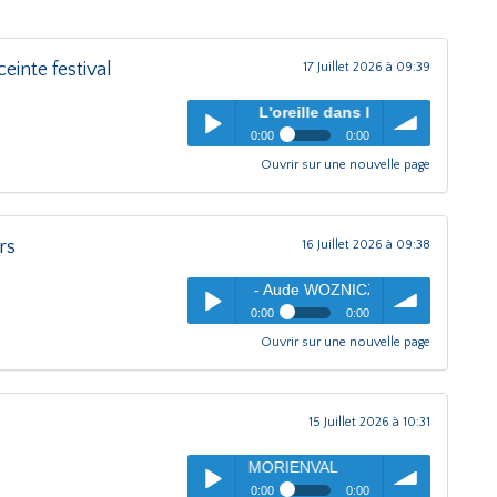
inte festival
17 Juillet 2026 à 09:39
L'oreille dans le coin(g)
- Partage avec les enfa
0:00
0:00
Ouvrir sur une nouvelle page
L'oreille dans le coin(g)
-
Play /
volume
Partage avec les enfants du
monde Enceinte festival
rs
16 Juillet 2026 à 09:38
ille dans le coin(g)
- Aude WOZNICZKA maire Ormoy-Villers
0:00
0:00
Ouvrir sur une nouvelle page
L'oreille dans le coin(g)
- Aude
pause
Play /
volume
WOZNICZKA maire Ormoy-
Villers
15 Juillet 2026 à 10:31
L'oreille dans le
0:00
0:00