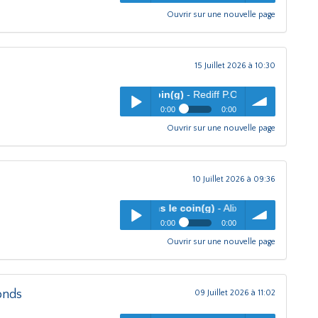
Ouvrir sur une nouvelle page
L'oreille dans le coin(g)
-
pause
Play /
volume
CAFE CITOYEN MORIENVAL
15 Juillet 2026 à 10:30
L'oreille dans le coin(g)
- Rediff P.ORY
0:00
0:00
Ouvrir sur une nouvelle page
L'oreille dans le coin(g)
-
pause
Play /
volume
Rediff P.ORY
10 Juillet 2026 à 09:36
L'oreille dans le coin(g)
- Alix Guinamard
0:00
0:00
Ouvrir sur une nouvelle page
L'oreille dans le coin(g)
- Alix
pause
Play /
volume
Guinamard
fonds
09 Juillet 2026 à 11:02