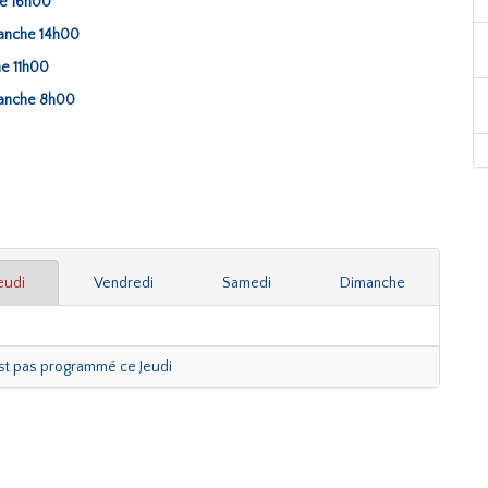
he 16h00
manche 14h00
he 11h00
manche 8h00
eudi
Vendredi
Samedi
Dimanche
est pas programmé ce Jeudi