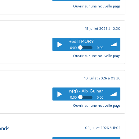
Ouvrir sur une nouvelle page
L'oreille dans le coin(g)
-
pause
Play /
volume
CAFE CITOYEN MORIENVAL
15 Juillet 2026 à 10:30
eille dans le coin(g)
- Rediff P.ORY
0:00
0:00
Ouvrir sur une nouvelle page
L'oreille dans le coin(g)
-
pause
Play /
volume
Rediff P.ORY
10 Juillet 2026 à 09:36
'oreille dans le coin(g)
- Alix Guinamard
0:00
0:00
Ouvrir sur une nouvelle page
L'oreille dans le coin(g)
- Alix
pause
Play /
volume
Guinamard
fonds
09 Juillet 2026 à 11:02