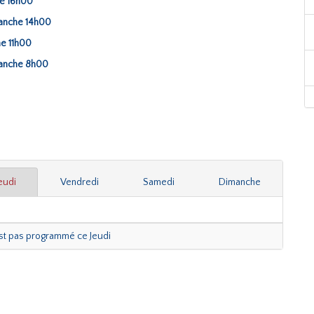
he 16h00
manche 14h00
he 11h00
manche 8h00
eudi
Vendredi
Samedi
Dimanche
est pas programmé ce Jeudi