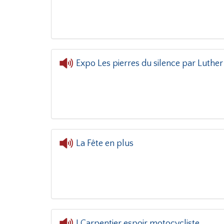
L'or
Expo Les pierres du silence par Luther
L'oreille dans 
La Fête en plus
J.Carpentier espoir motocycliste