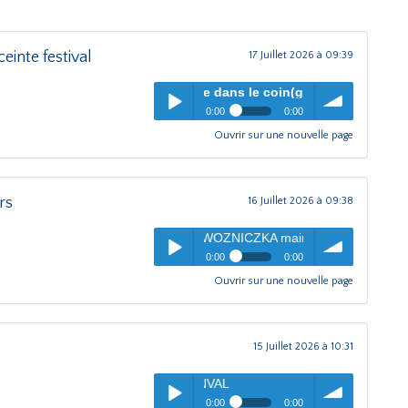
inte festival
17 Juillet 2026 à 09:39
L'oreille dans le coin(g)
- Partage avec les enfants du mo
0:00
0:00
Ouvrir sur une nouvelle page
L'oreille dans le coin(g)
-
Play /
volume
Partage avec les enfants du
monde Enceinte festival
rs
16 Juillet 2026 à 09:38
 le coin(g)
- Aude WOZNICZKA maire Ormoy-Villers
0:00
0:00
Ouvrir sur une nouvelle page
L'oreille dans le coin(g)
- Aude
pause
Play /
volume
WOZNICZKA maire Ormoy-
Villers
15 Juillet 2026 à 10:31
L'oreille dans le coin(g)
0:00
0:00