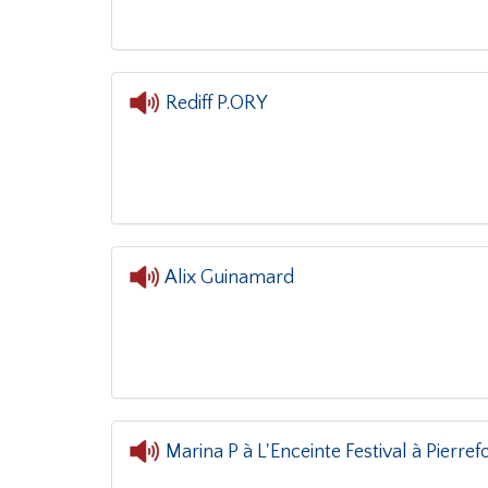
Rediff P.ORY
L'or
Alix Guinamard
L
Marina P à L'Enceinte Festival à Pierre