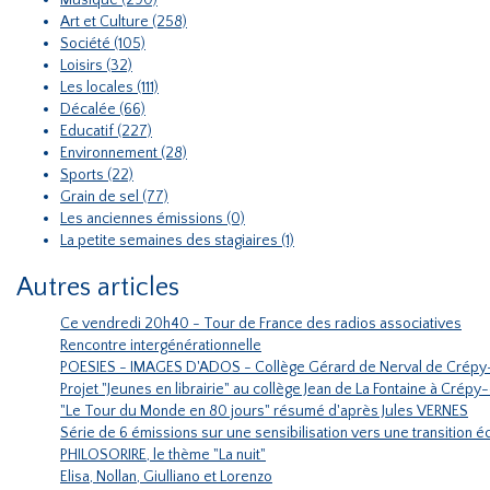
Musique (290)
Art et Culture (258)
Société (105)
Loisirs (32)
Les locales (111)
Décalée (66)
Educatif (227)
Environnement (28)
Sports (22)
Grain de sel (77)
Les anciennes émissions (0)
La petite semaines des stagiaires (1)
Autres articles
Ce vendredi 20h40 - Tour de France des radios associatives
Rencontre intergénérationnelle
POESIES - IMAGES D'ADOS - Collège Gérard de Nerval de Crépy
Projet "Jeunes en librairie" au collège Jean de La Fontaine à Crépy
"Le Tour du Monde en 80 jours" résumé d'après Jules VERNES
Série de 6 émissions sur une sensibilisation vers une transition
PHILOSORIRE, le thème "La nuit"
Elisa, Nollan, Giulliano et Lorenzo