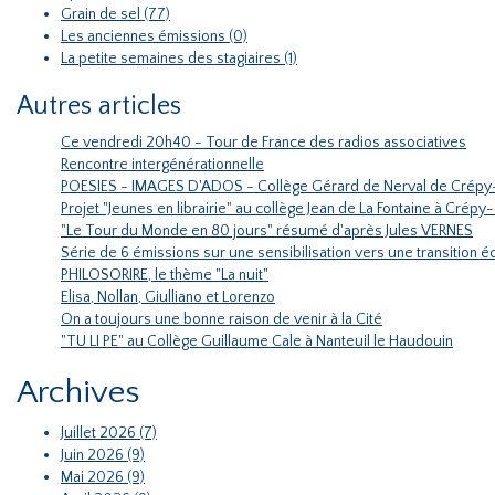
Grain de sel (77)
Les anciennes émissions (0)
La petite semaines des stagiaires (1)
Autres articles
Ce vendredi 20h40 - Tour de France des radios associatives
Rencontre intergénérationnelle
POESIES - IMAGES D'ADOS - Collège Gérard de Nerval de Crépy
Projet "Jeunes en librairie" au collège Jean de La Fontaine à Crépy
"Le Tour du Monde en 80 jours" résumé d'après Jules VERNES
Série de 6 émissions sur une sensibilisation vers une transition
PHILOSORIRE, le thème "La nuit"
Elisa, Nollan, Giulliano et Lorenzo
On a toujours une bonne raison de venir à la Cité
"TU LI PE" au Collège Guillaume Cale à Nanteuil le Haudouin
Archives
Juillet 2026 (7)
Juin 2026 (9)
Mai 2026 (9)