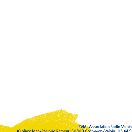
RVM . Association Radio Valois
10 place Jean-Philippe Rameau 60800 Crépy-en-Valois . 03 44 