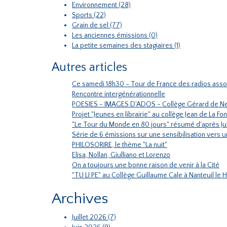
Environnement (28)
Sports (22)
Grain de sel (77)
Les anciennes émissions (0)
La petite semaines des stagiaires (1)
Autres articles
Ce samedi 18h30 - Tour de France des radios asso
Rencontre intergénérationnelle
POESIES - IMAGES D'ADOS - Collège Gérard de Ne
Projet "Jeunes en librairie" au collège Jean de La F
"Le Tour du Monde en 80 jours" résumé d'après J
Série de 6 émissions sur une sensibilisation vers 
PHILOSORIRE, le thème "La nuit"
Elisa, Nollan, Giulliano et Lorenzo
On a toujours une bonne raison de venir à la Cité
"TU LI PE" au Collège Guillaume Cale à Nanteuil le
Archives
Juillet 2026 (7)