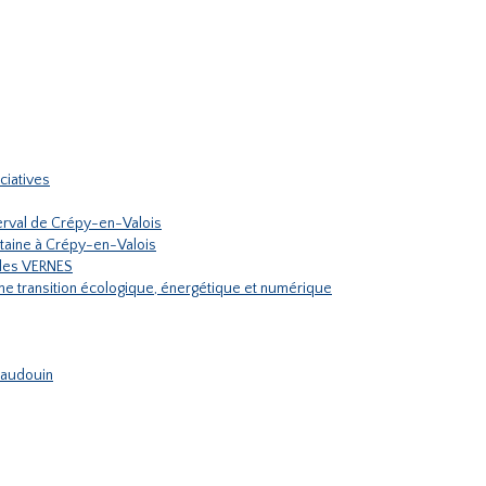
ciatives
rval de Crépy-en-Valois
ontaine à Crépy-en-Valois
ules VERNES
une transition écologique, énergétique et numérique
 Haudouin