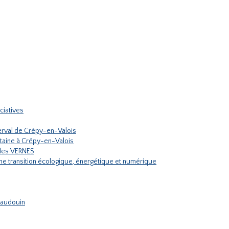
ciatives
rval de Crépy-en-Valois
ontaine à Crépy-en-Valois
ules VERNES
une transition écologique, énergétique et numérique
 Haudouin