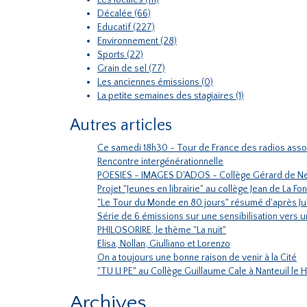
Les locales (111)
Décalée (66)
Educatif (227)
Environnement (28)
Sports (22)
Grain de sel (77)
Les anciennes émissions (0)
La petite semaines des stagiaires (1)
Autres articles
Ce samedi 18h30 - Tour de France des radios asso
Rencontre intergénérationnelle
POESIES - IMAGES D'ADOS - Collège Gérard de Ne
Projet "Jeunes en librairie" au collège Jean de La F
"Le Tour du Monde en 80 jours" résumé d'après J
Série de 6 émissions sur une sensibilisation vers 
PHILOSORIRE, le thème "La nuit"
Elisa, Nollan, Giulliano et Lorenzo
On a toujours une bonne raison de venir à la Cité
"TU LI PE" au Collège Guillaume Cale à Nanteuil le
Archives