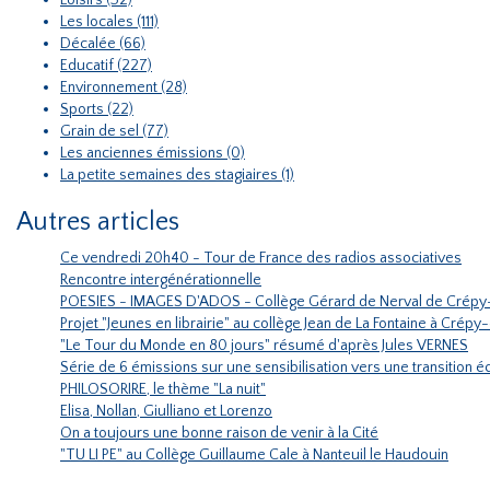
Loisirs (32)
Les locales (111)
Décalée (66)
Educatif (227)
Environnement (28)
Sports (22)
Grain de sel (77)
Les anciennes émissions (0)
La petite semaines des stagiaires (1)
Autres articles
Ce vendredi 20h40 - Tour de France des radios associatives
Rencontre intergénérationnelle
POESIES - IMAGES D'ADOS - Collège Gérard de Nerval de Crépy
Projet "Jeunes en librairie" au collège Jean de La Fontaine à Crépy
"Le Tour du Monde en 80 jours" résumé d'après Jules VERNES
Série de 6 émissions sur une sensibilisation vers une transition
PHILOSORIRE, le thème "La nuit"
Elisa, Nollan, Giulliano et Lorenzo
On a toujours une bonne raison de venir à la Cité
"TU LI PE" au Collège Guillaume Cale à Nanteuil le Haudouin