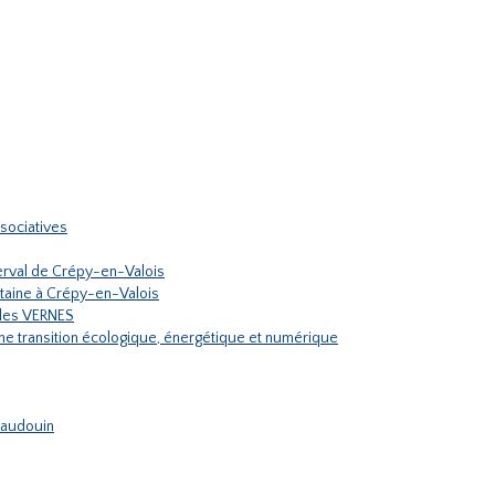
sociatives
rval de Crépy-en-Valois
ontaine à Crépy-en-Valois
ules VERNES
une transition écologique, énergétique et numérique
 Haudouin