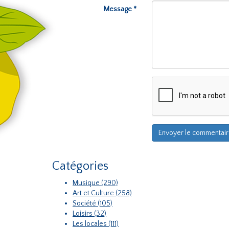
Message *
Catégories
Musique (290)
Art et Culture (258)
Société (105)
Loisirs (32)
Les locales (111)