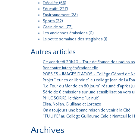
Décalée (66)
Educatif (227)
Environnement (28)
Sports (22)
Grain de sel (77)
Les anciennes émissions (0)
La petite semaines des stagiaires (1)
Autres articles
Ce vendredi 20h40 - Tour de France des radios as
Rencontre intergénérationnelle
POESIES - IMAGES D'ADOS - Collège Gérard de Ne
Projet "Jeunes en librairie" au collège Jean de La F
"Le Tour du Monde en 80 jours" résumé d'après J
Série de 6 émissions sur une sensibilisation vers 
PHILOSORIRE, le thème "La nuit"
Elisa, Nollan, Giulliano et Lorenzo
On a toujours une bonne raison de venir à la Cité
"TU LI PE" au Collège Guillaume Cale à Nanteuil le
Archives