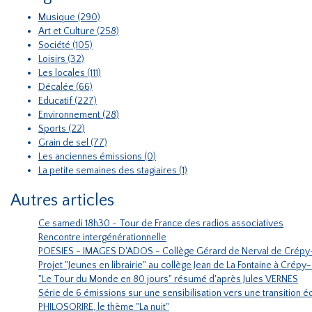
Musique (290)
Art et Culture (258)
Société (105)
Loisirs (32)
Les locales (111)
Décalée (66)
Educatif (227)
Environnement (28)
Sports (22)
Grain de sel (77)
Les anciennes émissions (0)
La petite semaines des stagiaires (1)
Autres articles
Ce samedi 18h30 - Tour de France des radios associatives
Rencontre intergénérationnelle
POESIES - IMAGES D'ADOS - Collège Gérard de Nerval de Crépy
Projet "Jeunes en librairie" au collège Jean de La Fontaine à Crépy
"Le Tour du Monde en 80 jours" résumé d'après Jules VERNES
Série de 6 émissions sur une sensibilisation vers une transition
PHILOSORIRE, le thème "La nuit"