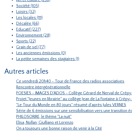
Art et Culture (258)
Société (105)
Loisirs (32)
Les locales (111)
Décalée (66)
Educatif (227)
Environnement (28)
Sports (22)
Grain de sel (77)
Les anciennes émissions (0)
La petite semaines des stagiaires (1)
Autres articles
Ce vendredi 20h40 - Tour de France des radios associatives
Rencontre intergénérationnelle
POESIES - IMAGES D'ADOS - Collège Gérard de Nerval de Crépy
Projet "Jeunes en librairie" au collège Jean de La Fontaine à Crépy
"Le Tour du Monde en 80 jours" résumé d'après Jules VERNES
Série de 6 émissions sur une sensibilisation vers une transition
PHILOSORIRE, le thème "La nuit"
Elisa, Nollan, Giulliano et Lorenzo
On a toujours une bonne raison de venir à la Cité