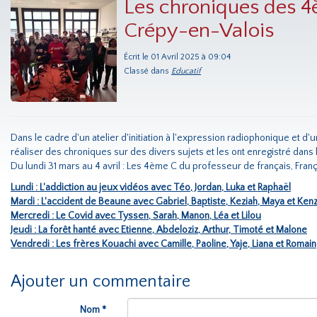
Les chroniques des 4
Crépy-en-Valois
Écrit le 01 Avril 2025 à 09:04
Classé dans
Educatif
Dans le cadre d'un atelier d'initiation à l'expression radiophonique et d'
réaliser des chroniques sur des divers sujets et les ont enregistré dans 
Du lundi 31 mars au 4 avril : Les 4ème C du professeur de français, Fra
Lundi : L'addiction au jeux vidéos avec Téo, Jordan, Luka et Raphaël
Mardi : L'accident de Beaune avec Gabriel, Baptiste, Keziah, Maya et Ken
Mercredi : Le Covid avec Tyssen, Sarah, Manon, Léa et Lilou
Jeudi : La forêt hanté avec Etienne, Abdeloziz, Arthur, Timoté et Malone
Vendredi : Les frères Kouachi avec Camille, Paoline, Yaje, Liana et Romain
Ajouter un commentaire
Nom *