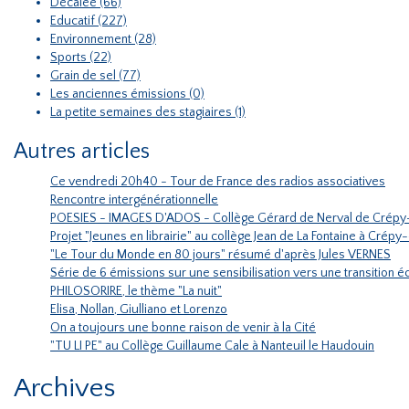
Décalée (66)
Educatif (227)
Environnement (28)
Sports (22)
Grain de sel (77)
Les anciennes émissions (0)
La petite semaines des stagiaires (1)
Autres articles
Ce vendredi 20h40 - Tour de France des radios associatives
Rencontre intergénérationnelle
POESIES - IMAGES D'ADOS - Collège Gérard de Nerval de Crépy
Projet "Jeunes en librairie" au collège Jean de La Fontaine à Crépy
"Le Tour du Monde en 80 jours" résumé d'après Jules VERNES
Série de 6 émissions sur une sensibilisation vers une transition
PHILOSORIRE, le thème "La nuit"
Elisa, Nollan, Giulliano et Lorenzo
On a toujours une bonne raison de venir à la Cité
"TU LI PE" au Collège Guillaume Cale à Nanteuil le Haudouin
Archives