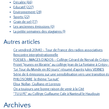
Décalée (66)
Educatif (227)
Environnement (28)
Sports (22)
Grain de sel (77)
Les anciennes émissions (0)
La petite semaines des stagiaires (1)
Autres articles
Ce vendredi 20h40 - Tour de France des radios associatives
Rencontre intergénérationnelle
POESIES - IMAGES D'ADOS - Collège Gérard de Nerval de Crépy
Projet "Jeunes en librairie" au collège Jean de La Fontaine à Crépy
"Le Tour du Monde en 80 jours" résumé d'après Jules VERNES
Série de 6 émissions sur une sensibilisation vers une transition
PHILOSORIRE, le thème "La nuit"
Elisa, Nollan, Giulliano et Lorenzo
On a toujours une bonne raison de venir à la Cité
"TU LI PE" au Collège Guillaume Cale à Nanteuil le Haudouin
Archives