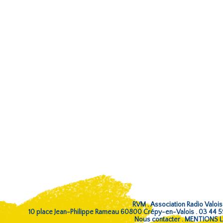
RVM . Association Radio Valois
10 place Jean-Philippe Rameau 60800 Crépy-en-Valois . 03 44 
Nous contacter
.
MENTIONS L