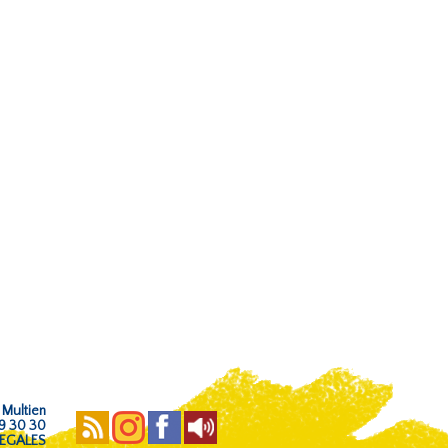
 Multien
59 30 30
EGALES