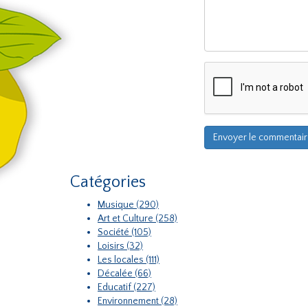
Catégories
Musique (290)
Art et Culture (258)
Société (105)
Loisirs (32)
Les locales (111)
Décalée (66)
Educatif (227)
Environnement (28)