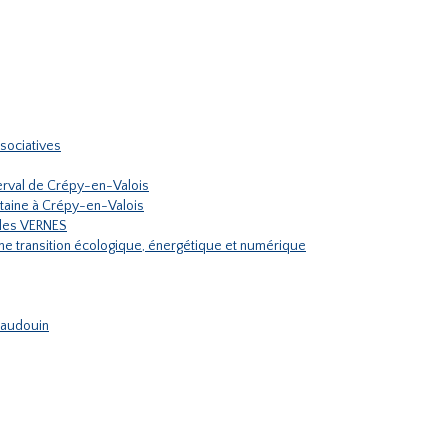
sociatives
rval de Crépy-en-Valois
ontaine à Crépy-en-Valois
ules VERNES
une transition écologique, énergétique et numérique
 Haudouin