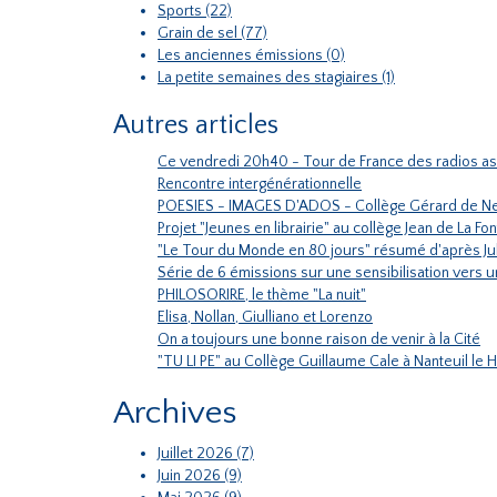
Sports (22)
Grain de sel (77)
Les anciennes émissions (0)
La petite semaines des stagiaires (1)
Autres articles
Ce vendredi 20h40 - Tour de France des radios as
Rencontre intergénérationnelle
POESIES - IMAGES D'ADOS - Collège Gérard de Ne
Projet "Jeunes en librairie" au collège Jean de La F
"Le Tour du Monde en 80 jours" résumé d'après J
Série de 6 émissions sur une sensibilisation vers 
PHILOSORIRE, le thème "La nuit"
Elisa, Nollan, Giulliano et Lorenzo
On a toujours une bonne raison de venir à la Cité
"TU LI PE" au Collège Guillaume Cale à Nanteuil le
Archives
Juillet 2026 (7)
Juin 2026 (9)