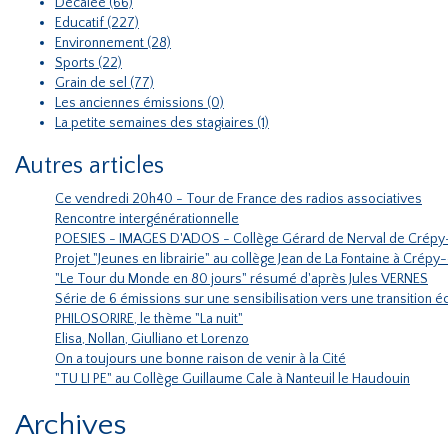
Décalée (66)
Educatif (227)
Environnement (28)
Sports (22)
Grain de sel (77)
Les anciennes émissions (0)
La petite semaines des stagiaires (1)
Autres articles
Ce vendredi 20h40 - Tour de France des radios associatives
Rencontre intergénérationnelle
POESIES - IMAGES D'ADOS - Collège Gérard de Nerval de Crépy
Projet "Jeunes en librairie" au collège Jean de La Fontaine à Crépy
"Le Tour du Monde en 80 jours" résumé d'après Jules VERNES
Série de 6 émissions sur une sensibilisation vers une transition
PHILOSORIRE, le thème "La nuit"
Elisa, Nollan, Giulliano et Lorenzo
On a toujours une bonne raison de venir à la Cité
"TU LI PE" au Collège Guillaume Cale à Nanteuil le Haudouin
Archives