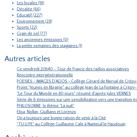
Les locales (111)
Décalée (66)
Educatif (227)
Environnement (28)
Sports (22)
Grain de sel (77)
Les anciennes émissions (0)
La petite semaines des stagiaires (1)
Autres articles
Ce vendredi 20h40 - Tour de France des radios associatives
Rencontre intergénérationnelle
POESIES - IMAGES D'ADOS - Collège Gérard de Nerval de Crépy
Projet "Jeunes en librairie" au collège Jean de La Fontaine à Crépy
"Le Tour du Monde en 80 jours" résumé d'après Jules VERNES
Série de 6 émissions sur une sensibilisation vers une transition
PHILOSORIRE, le thème "La nuit"
Elisa, Nollan, Giulliano et Lorenzo
On a toujours une bonne raison de venir à la Cité
"TU LI PE" au Collège Guillaume Cale à Nanteuil le Haudouin