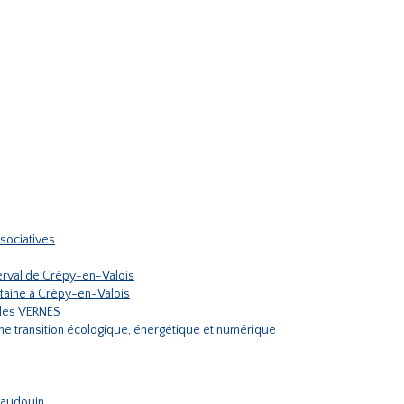
sociatives
rval de Crépy-en-Valois
ontaine à Crépy-en-Valois
ules VERNES
une transition écologique, énergétique et numérique
 Haudouin