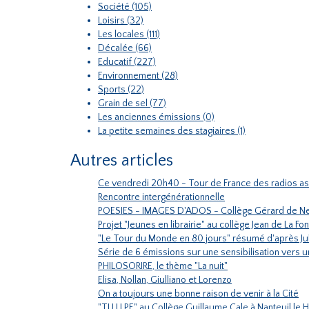
Société (105)
Loisirs (32)
Les locales (111)
Décalée (66)
Educatif (227)
Environnement (28)
Sports (22)
Grain de sel (77)
Les anciennes émissions (0)
La petite semaines des stagiaires (1)
Autres articles
Ce vendredi 20h40 - Tour de France des radios as
Rencontre intergénérationnelle
POESIES - IMAGES D'ADOS - Collège Gérard de Ne
Projet "Jeunes en librairie" au collège Jean de La F
"Le Tour du Monde en 80 jours" résumé d'après J
Série de 6 émissions sur une sensibilisation vers 
PHILOSORIRE, le thème "La nuit"
Elisa, Nollan, Giulliano et Lorenzo
On a toujours une bonne raison de venir à la Cité
"TU LI PE" au Collège Guillaume Cale à Nanteuil le