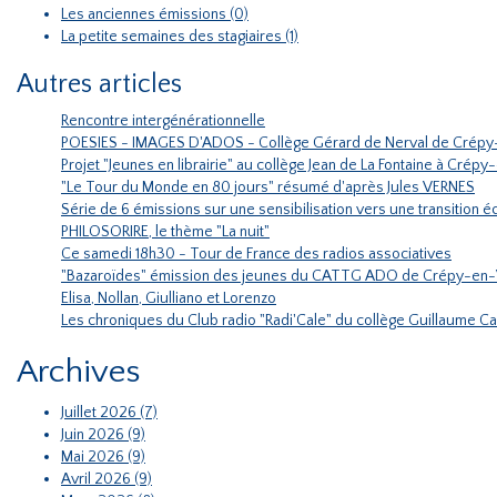
Les anciennes émissions (0)
La petite semaines des stagiaires (1)
Autres articles
Rencontre intergénérationnelle
POESIES - IMAGES D'ADOS - Collège Gérard de Nerval de Crépy
Projet "Jeunes en librairie" au collège Jean de La Fontaine à Crépy
"Le Tour du Monde en 80 jours" résumé d'après Jules VERNES
Série de 6 émissions sur une sensibilisation vers une transition
PHILOSORIRE, le thème "La nuit"
Ce samedi 18h30 - Tour de France des radios associatives
"Bazaroïdes" émission des jeunes du CATTG ADO de Crépy-en-
Elisa, Nollan, Giulliano et Lorenzo
Les chroniques du Club radio "Radi'Cale" du collège Guillaume C
Archives
Juillet 2026 (7)
Juin 2026 (9)
Mai 2026 (9)
Avril 2026 (9)