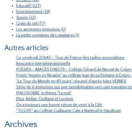
Décalée (66)
Educatif (227)
Environnement (28)
Sports (22)
Grain de sel (77)
Les anciennes émissions (0)
La petite semaines des stagiaires (1)
Autres articles
Ce vendredi 20h40 - Tour de France des radios associatives
Rencontre intergénérationnelle
POESIES - IMAGES D'ADOS - Collège Gérard de Nerval de Crépy
Projet "Jeunes en librairie" au collège Jean de La Fontaine à Crépy
"Le Tour du Monde en 80 jours" résumé d'après Jules VERNES
Série de 6 émissions sur une sensibilisation vers une transition
PHILOSORIRE, le thème "La nuit"
Elisa, Nollan, Giulliano et Lorenzo
On a toujours une bonne raison de venir à la Cité
"TU LI PE" au Collège Guillaume Cale à Nanteuil le Haudouin
Archives