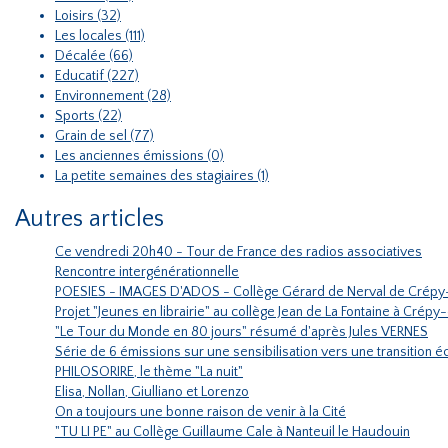
Loisirs (32)
Les locales (111)
Décalée (66)
Educatif (227)
Environnement (28)
Sports (22)
Grain de sel (77)
Les anciennes émissions (0)
La petite semaines des stagiaires (1)
Autres articles
Ce vendredi 20h40 - Tour de France des radios associatives
Rencontre intergénérationnelle
POESIES - IMAGES D'ADOS - Collège Gérard de Nerval de Crépy
Projet "Jeunes en librairie" au collège Jean de La Fontaine à Crépy
"Le Tour du Monde en 80 jours" résumé d'après Jules VERNES
Série de 6 émissions sur une sensibilisation vers une transition
PHILOSORIRE, le thème "La nuit"
Elisa, Nollan, Giulliano et Lorenzo
On a toujours une bonne raison de venir à la Cité
"TU LI PE" au Collège Guillaume Cale à Nanteuil le Haudouin