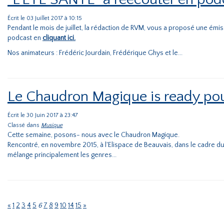
Écrit le 03 Juillet 2017 à 10:15
Pendant le mois de juillet, la rédaction de RVM, vous a proposé une émis
podcast en
cliquant ici.
Nos animateurs : Frédéric Jourdain, Frédérique Ghys et le...
Le Chaudron Magique is ready pou
Écrit le 30 Juin 2017 à 23:47
Classé dans
Musique
Cette semaine, posons- nous avec le Chaudron Magique.
Rencontré, en novembre 2015, à l'Elispace de Beauvais, dans le cadre du
mélange principalement les genres...
«
1
2
3
4
5
6
7
8
9
10
14
15
»