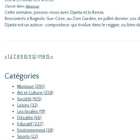
Écrit le 25 Février 2017 à 01:02
Classé dans
Musique
Cette semaine, posons-nous avec Djanta et Jo Benza.
Rencontrés à Bagnols-Sur-Cèze, au Zion Garden, en juillet dernier, ces 
Djanta est un auteur- compositeur, qui évolue dans le reggae, ou bien dan
«
1
2
7
8
9
10
11
12
13
14
15
»
Catégories
Musique (290)
Art et Culture (258)
Société (105)
Loisirs (32)
Les locales (111)
Décalée (66)
Educatif (227)
Environnement (28)
Sports (22)