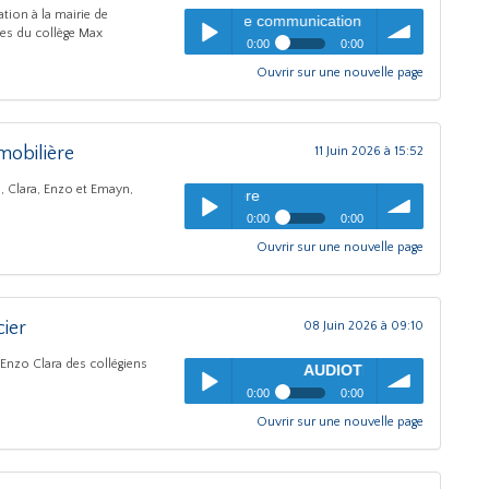
tion à la mairie de
USSUCHAL : Chargé de communication
ves du collège Max
0:00
0:00
Ouvrir sur une nouvelle page
AUDIOTHEQUE "Conteurs de
Play /
volume
métier"
- 2026 - MAX
DUSSUCHAL : Chargé de
communication
obilière
11 Juin 2026 à 15:52
, Clara, Enzo et Emayn,
AUDIOTHEQUE "Conteurs 
0:00
0:00
Ouvrir sur une nouvelle page
AUDIOTHEQUE "Conteurs de
pause
Play /
volume
métier"
- 2026 - MAX
DUSSUCHAL : Agente
immobilière
ier
08 Juin 2026 à 09:10
, Enzo Clara des collégiens
AUDIOTHEQUE "Conteurs de métier"
0:00
0:00
Ouvrir sur une nouvelle page
AUDIOTHEQUE "Conteurs de
pause
Play /
volume
métier"
- 2026 - MAX
DUSSUCHAL : Agent policier