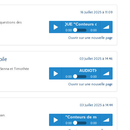
Conducteur de car
16 Juillet 2025 à 11:09
 questions des
AUDIOTHEQUE "Conteurs de métier"
- MAX DUSSUCHAL -
0:00
0:00
Ouvrir sur une nouvelle page
AUDIOTHEQUE "Conteurs de
pause
Play /
volume
métier"
- MAX DUSSUCHAL -
Boulanger
ile
03 Juillet 2025 à 14:46
 Senna et Timothée
AUDIOTHEQUE "Conteurs de métier"
-
0:00
0:00
Ouvrir sur une nouvelle page
AUDIOTHEQUE "Conteurs de
pause
Play /
volume
métier"
- MAX DUSSUCHAL -
Vendeur automobile
03 Juillet 2025 à 14:44
han.
AUDIOTHEQUE "Conteurs de métier"
- Robert Denos : gynéco
0:00
0:00