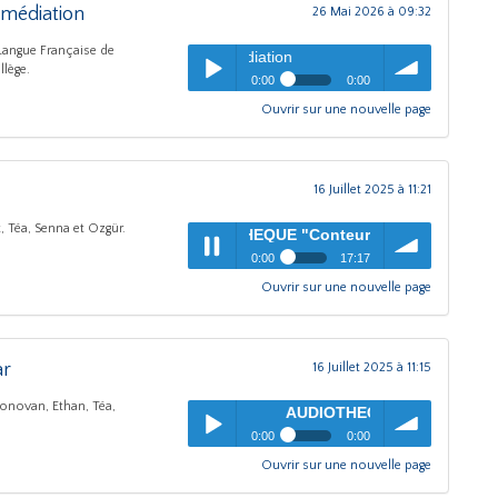
médiation
26 Mai 2026 à 09:32
 Langue Française de
AUDIOTHEQUE "Conteur
llège.
0:00
0:00
Ouvrir sur une nouvelle page
AUDIOTHEQUE "Conteurs de
pause
Play /
volume
métier"
- 2026 - MAX
DUSSUCHAL : Chargé de
médiation
16 Juillet 2025 à 11:21
, Téa, Senna et Ozgür.
AUDIOTHEQUE "Conteurs de métier"
- MAX DUSSUCHAL
0:00
17:17
Ouvrir sur une nouvelle page
AUDIOTHEQUE "Conteurs de
pause
Play /
volume
métier"
- MAX DUSSUCHAL -
Maraîchère
ar
16 Juillet 2025 à 11:15
onovan, Ethan, Téa,
AUDIOTHEQUE "Conteurs de métier"
- M
0:00
0:00
Ouvrir sur une nouvelle page
AUDIOTHEQUE "Conteurs de
pause
Play /
volume
métier"
- MAX DUSSUCHAL -