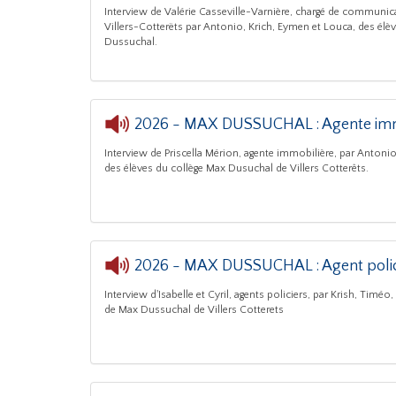
Interview de Valérie Casseville-Varnière, chargé de communica
AUDIOTHEQUE "Conteurs de métier"
- 2026 - MAX D
Villers-Cotterëts par Antonio, Krich, Eymen et Louca, des élè
Dussuchal.
2026 - MAX DUSSUCHAL : Agente imm
Interview de Priscella Mérion, agente immobilière, par Antonio
des élèves du collège Max Dusuchal de Villers Cotterêts.
2026 - MAX DUSSUCHAL : Agent polic
Interview d'Isabelle et Cyril, agents policiers, par Krish, Timéo
de Max Dussuchal de Villers Cotterets