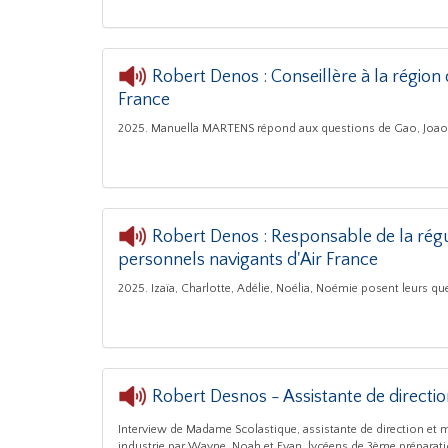
Robert Denos : Conseillère à la région
France
AUDIOTHEQUE "Conteurs de métier"
- Robert De
2025. Manuella MARTENS répond aux questions de Gao, Joao
Robert Denos : Responsable de la régu
personnels navigants d'Air France
AUDIOTHEQUE "Conteurs
2025. Izaïa, Charlotte, Adélie, Noélia, Noémie posent leurs q
Robert Desnos - Assistante de directi
Interview de Madame Scolastique, assistante de direction et m
industrie par Wayne, Noah et Evan, lycéens de 3ème préparati