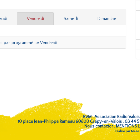
eudi
Vendredi
Samedi
Dimanche
est pas programmé ce Vendredi
RVM . Association Radio Valois
10 place Jean-Philippe Rameau 60800 Crépy-en-Valois . 03 44 
Nous contacter
.
MENTIONS L
Réalisé par
Mes-Co