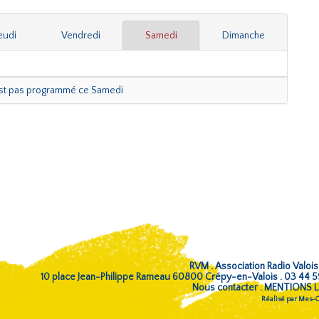
eudi
Vendredi
Samedi
Dimanche
est pas programmé ce Samedi
RVM . Association Radio Valois
10 place Jean-Philippe Rameau 60800 Crépy-en-Valois . 03 44 
Nous contacter
.
MENTIONS L
Réalisé par
Mes-Co