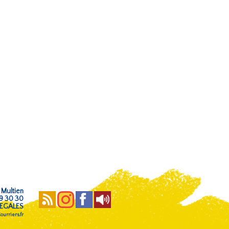
 Multien
59 30 30
EGALES
urriers.fr