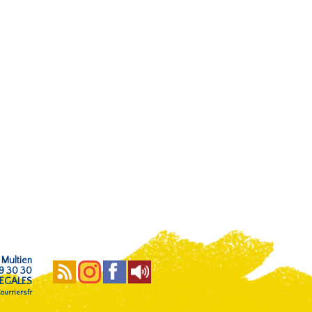
 Multien
59 30 30
EGALES
urriers.fr