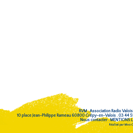
RVM . Association Radio Valois
10 place Jean-Philippe Rameau 60800 Crépy-en-Valois . 03 44 
Nous contacter
.
MENTIONS L
Réalisé par
Mes-Co