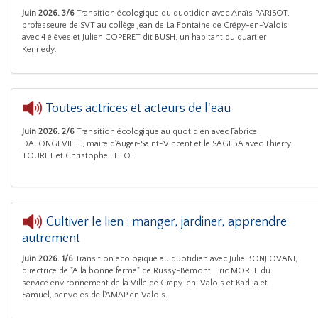
Série de 6 
Juin 2026. 3/6
Transition écologique du quotidien avec Anaïs PARISOT,
professeure de SVT au collège Jean de La Fontaine de Crépy-en-Valois
avec 4 élèves et Julien COPERET dit BUSH, un habitant du quartier
Kennedy.
Toutes actrices et acteurs de l'eau
Juin 2026. 2/6
Transition écologique au quotidien avec Fabrice
Série de 6 émissions sur la s
DALONGEVILLE, maire d'Auger-Saint-Vincent et le SAGEBA avec Thierry
TOURET et Christophe LETOT;
Cultiver le lien : manger, jardiner, apprendre
autrement
Série de 6
Juin 2026. 1/6
Transition écologique au quotidien avec Julie BONJIOVANI,
directrice de "A la bonne ferme" de Russy-Bémont, Eric MOREL du
service environnement de la Ville de Crépy-en-Valois et Kadija et
Samuel, bénvoles de l'AMAP en Valois.