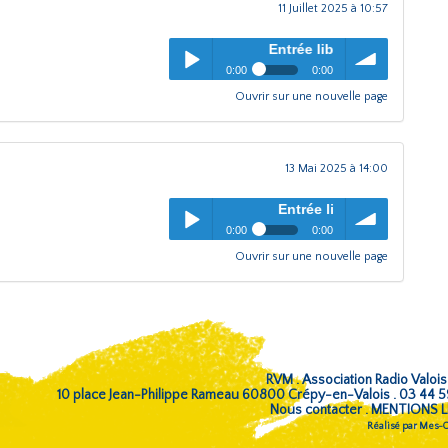
11 Juillet 2025 à 10:57
Entrée libre
- Emission mai 2025
0:00
0:00
Ouvrir sur une nouvelle page
Entrée libre
- Emission mai
pause
Play /
volume
2025
13 Mai 2025 à 14:00
Entrée libre
- Emission Avril 2025
0:00
0:00
Ouvrir sur une nouvelle page
Entrée libre
- Emission Avril
pause
Play /
volume
2025
RVM . Association Radio Valois
10 place Jean-Philippe Rameau 60800 Crépy-en-Valois . 03 44 
Nous contacter
.
MENTIONS L
pause
Réalisé par
Mes-Co