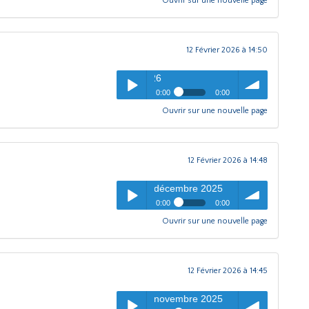
Ouvrir sur une nouvelle page
Entrée libre
- Emission février
pause
Play /
volume
2026
12 Février 2026 à 14:50
Entrée libre
- Emission j
0:00
0:00
Ouvrir sur une nouvelle page
Entrée libre
- Emission janvier
pause
Play /
volume
2026
12 Février 2026 à 14:48
Entrée libre
- Emission décembre 2025
0:00
0:00
Ouvrir sur une nouvelle page
Entrée libre
- Emission
pause
Play /
volume
décembre 2025
12 Février 2026 à 14:45
Entrée libre
- Emission novembre 2025