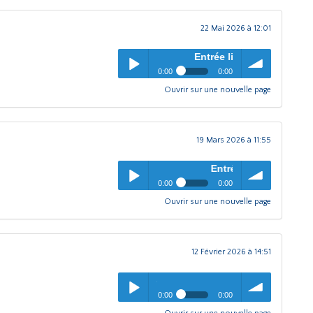
22 Mai 2026 à 12:01
Entrée libre
- Emission Avril 2026
0:00
0:00
Ouvrir sur une nouvelle page
Entrée libre
- Emission Avril
pause
Play /
volume
2026
19 Mars 2026 à 11:55
Entrée libre
- Emission mars 20
0:00
0:00
Ouvrir sur une nouvelle page
Entrée libre
- Emission mars
pause
Play /
volume
2026
12 Février 2026 à 14:51
Entrée libre
- Emission fév
0:00
0:00