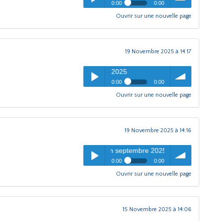
0:00
0:00
Ouvrir sur une nouvelle page
Entrée libre
- Emission
pause
Play /
volume
novembre 2025
19 Novembre 2025 à 14:17
Entrée libre
- Emissio
0:00
0:00
Ouvrir sur une nouvelle page
Entrée libre
- Emission octobre
pause
Play /
volume
2025
19 Novembre 2025 à 14:16
Entrée libre
- Emission septembre 2025
0:00
0:00
Ouvrir sur une nouvelle page
Entrée libre
- Emission
pause
Play /
volume
septembre 2025
15 Novembre 2025 à 14:06