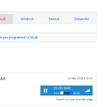
eudi
Vendredi
Samedi
Dimanche
est pas programmé ce Jeudi
BAR
22 Mai 2026 à 12:03
sion Mai 2026 LES BAVARDS DU BAR
0:00
58:10
Ouvrir sur une nouvelle page
Entrée libre
- Emission Mai
Play /
volume
2026 LES BAVARDS DU BAR