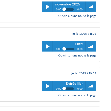
Entrée libre
- Emission novembre 2025
0:00
0:00
Ouvrir sur une nouvelle page
Entrée libre
- Emission
pause
Play /
volume
novembre 2025
11 Juillet 2025 à 11:02
Entrée libre
- Emission juillet 2
0:00
0:00
Ouvrir sur une nouvelle page
Entrée libre
- Emission juillet
pause
Play /
volume
2025
11 Juillet 2025 à 10:59
Entrée libre
- Emission juin 2025
0:00
0:00
Ouvrir sur une nouvelle page
Entrée libre
- Emission juin
pause
Play /
volume
2025