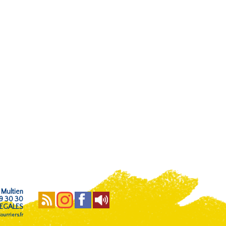
 Multien
59 30 30
EGALES
urriers.fr